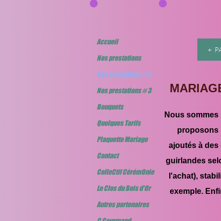
Accueil
+ 
Nos prestations
Nos prestations # 2
MARIAGE 
Nos prestations # 3
Bouquets
Nous sommes sp
Quelques Tarifs
proposons l
Plaquette Mariage
ajoutés à des 
Contact
guirlandes sel
ColleCtif CérémOnie
l'achat), stab
Le Clos du Bois d'Or
exemple. Enfi
Autres partenaires
C Gourmand