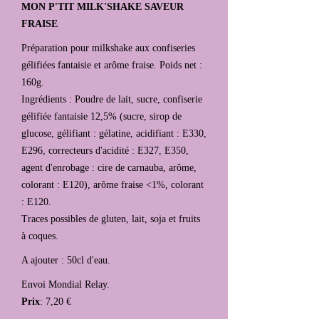
MON P'TIT MILK'SHAKE SAVEUR
FRAISE
Préparation pour milkshake aux confiseries
gélifiées fantaisie et arôme fraise. Poids net :
160g.
Ingrédients : Poudre de lait, sucre, confiserie
gélifiée fantaisie 12,5% (sucre, sirop de
glucose, gélifiant : gélatine, acidifiant : E330,
E296, correcteurs d'acidité : E327, E350,
agent d'enrobage : cire de carnauba, arôme,
colorant : E120), arôme fraise <1%, colorant
: E120.
Traces possibles de gluten, lait, soja et fruits
à coques.
A ajouter : 50cl d'eau.
Envoi Mondial Relay.
Prix
: 7,20 €