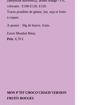
(anhydride sulfureux)), arôme orange <1%,
colorants : E100-E120, E120.
Traces possibles de gluten, lait, soja et fruits
à coques.
A ajouter : 50g de beurre, fruits.
Envoi Mondial Relay.
Prix
: 6,70 €
MON P'TIT CHOCO'CHAUD VERSION
FRUITS ROUGES