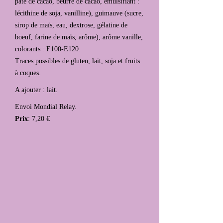
pâte de cacao, beurre de cacao, émulsifiant :
lécithine de soja, vanilline), guimauve (sucre,
sirop de maïs, eau, dextrose, gélatine de
boeuf, farine de maïs, arôme), arôme vanille,
colorants : E100-E120.
Traces possibles de gluten, lait, soja et fruits
à coques.
A ajouter : lait.
Envoi Mondial Relay.
Prix
: 7,20 €