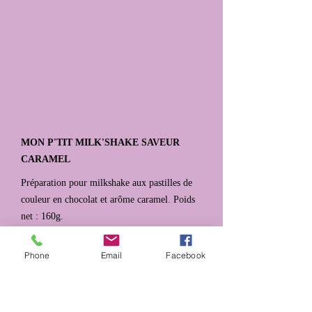
MON P'TIT MILK'SHAKE SAVEUR
CARAMEL
Préparation pour milkshake aux pastilles de
couleur en chocolat et arôme caramel. Poids
net : 160g.
Ingrédients : Poudre de lait, sucre, pastilles
de couleur en chocolat 12,5% (sucre, beurre
Phone
Email
Facebook
de cacao 14,7%, lactosérum en poudre (lait),
poudre de cacao fortement dégraissée 5,5%,
poudre de lait entier, émulsifiant : lécithine